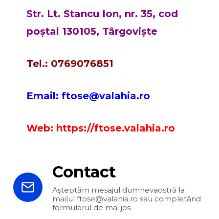
Str. Lt. Stancu Ion, nr. 35, cod
poștal 130105, Târgoviște
Tel.: 0769076851
Email: ftose@valahia.ro
Web: https://ftose.valahia.ro
Contact
Așteptăm mesajul dumnevaostră la
mailul ftose@valahia.ro sau completând
formularul de mai jos.