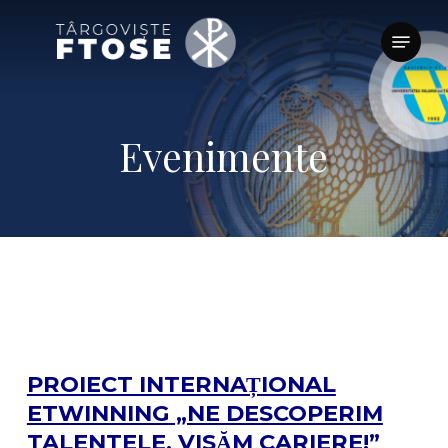
Skip
Menu
to
Clos
main
Men
content
Evenimente
PROIECT INTERNAȚIONAL
ETWINNING „NE DESCOPERIM
TALENTELE, VISĂM CARIERE!”